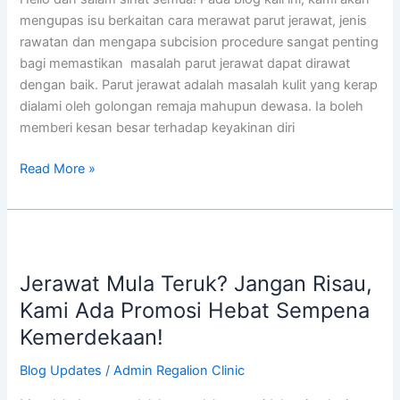
mengupas isu berkaitan cara merawat parut jerawat, jenis
rawatan dan mengapa subcision procedure sangat penting
bagi memastikan masalah parut jerawat dapat dirawat
dengan baik. Parut jerawat adalah masalah kulit yang kerap
dialami oleh golongan remaja mahupun dewasa. Ia boleh
memberi kesan besar terhadap keyakinan diri
Read More »
Jerawat
Mula
Jerawat Mula Teruk? Jangan Risau,
Teruk?
Jangan
Kami Ada Promosi Hebat Sempena
Risau,
Kemerdekaan!
Kami
Ada
Blog Updates
/
Admin Regalion Clinic
Promosi