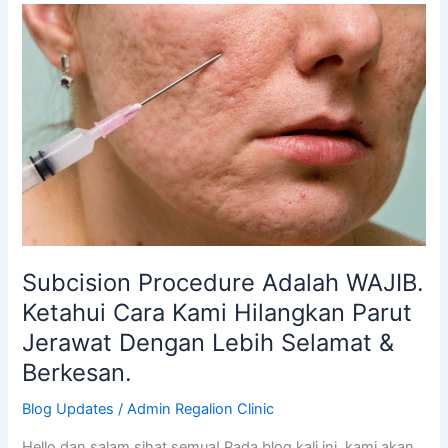
Subcision
Procedure
Adalah
WAJIB.
Ketahui
Cara
Kami
Hilangkan
Parut
Jerawat
Dengan
Subcision Procedure Adalah WAJIB.
Lebih
Selamat
Ketahui Cara Kami Hilangkan Parut
&
Jerawat Dengan Lebih Selamat &
Berkesan.
Berkesan.
Blog Updates
/
Admin Regalion Clinic
Hello dan salam sihat semua! Pada blog kali ini, kami akan