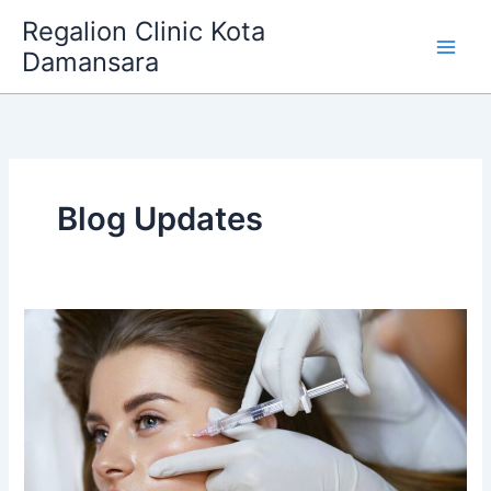
Skip
Regalion Clinic Kota
to
Damansara
content
Blog Updates
Rawatan
Collagen
Booster
vs
Filler:
Mana
Lebih