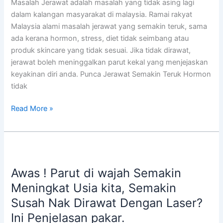
Masalah Jerawat adalah masalah yang tidak asing lagi
Hebat
dalam kalangan masyarakat di malaysia. Ramai rakyat
Sempena
Malaysia alami masalah jerawat yang semakin teruk, sama
Kemerdekaan!
ada kerana hormon, stress, diet tidak seimbang atau
produk skincare yang tidak sesuai. Jika tidak dirawat,
jerawat boleh meninggalkan parut kekal yang menjejaskan
keyakinan diri anda. Punca Jerawat Semakin Teruk Hormon
tidak
Read More »
Awas
!
Awas ! Parut di wajah Semakin
Parut
di
Meningkat Usia kita, Semakin
wajah
Susah Nak Dirawat Dengan Laser?
Semakin
Ini Penjelasan pakar.
Meningkat