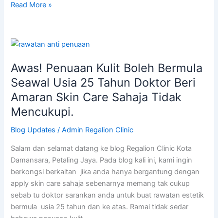
Read More »
Awas!
Penuaan
Awas! Penuaan Kulit Boleh Bermula
Kulit
Boleh
Seawal Usia 25 Tahun Doktor Beri
Bermula
Amaran Skin Care Sahaja Tidak
Seawal
Mencukupi.
Usia
25
Blog Updates
/
Admin Regalion Clinic
Tahun
Salam dan selamat datang ke blog Regalion Clinic Kota
Doktor
Damansara, Petaling Jaya. Pada blog kali ini, kami ingin
Beri
berkongsi berkaitan jika anda hanya bergantung dengan
Amaran
apply skin care sahaja sebenarnya memang tak cukup
Skin
sebab tu doktor sarankan anda untuk buat rawatan estetik
Care
bermula usia 25 tahun dan ke atas. Ramai tidak sedar
Sahaja