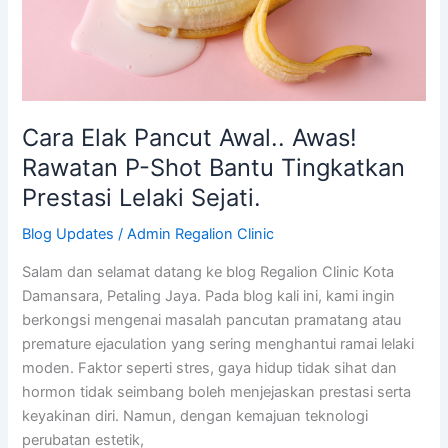
Rawatan
P-
Shot
Bantu
Tingkatkan
Prestasi
Cara Elak Pancut Awal.. Awas!
Lelaki
Rawatan P-Shot Bantu Tingkatkan
Sejati.
Prestasi Lelaki Sejati.
Blog Updates
/
Admin Regalion Clinic
Salam dan selamat datang ke blog Regalion Clinic Kota
Damansara, Petaling Jaya. Pada blog kali ini, kami ingin
berkongsi mengenai masalah pancutan pramatang atau
premature ejaculation yang sering menghantui ramai lelaki
moden. Faktor seperti stres, gaya hidup tidak sihat dan
hormon tidak seimbang boleh menjejaskan prestasi serta
keyakinan diri. Namun, dengan kemajuan teknologi
perubatan estetik,