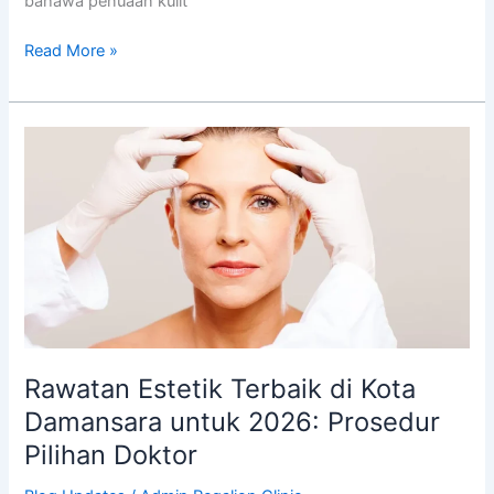
bahawa penuaan kulit
Tidak
Mencukupi.
Read More »
Rawatan
Estetik
Terbaik
di
Kota
Damansara
untuk
2026:
Prosedur
Pilihan
Rawatan Estetik Terbaik di Kota
Doktor
Damansara untuk 2026: Prosedur
Pilihan Doktor