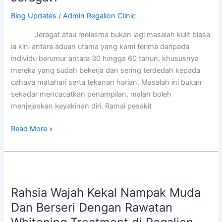
Chemical
Peel
Blog Updates
/
Admin Regalion Clinic
untuk
Jeragat atau melasma bukan lagi masalah kulit biasa
Hilangkan
ia kini antara aduan utama yang kami terima daripada
Jeragat?
individu berumur antara 30 hingga 60 tahun, khususnya
mereka yang sudah bekerja dan sering terdedah kepada
cahaya matahari serta tekanan harian. Masalah ini bukan
sekadar mencacatkan penampilan, malah boleh
menjejaskan keyakinan diri. Ramai pesakit
Read More »
Rahsia
Wajah
Rahsia Wajah Kekal Nampak Muda
Kekal
Nampak
Dan Berseri Dengan Rawatan
Muda