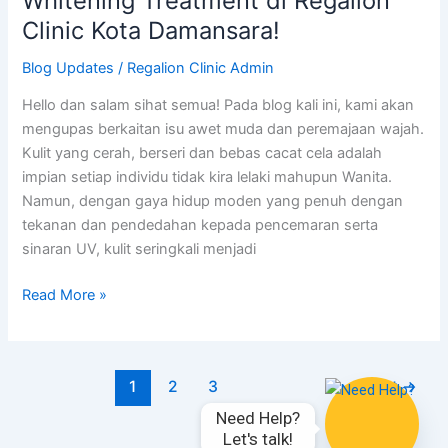
Whitening Treatment di Regalion
Dan
Clinic Kota Damansara!
Berseri
Dengan
Blog Updates
/
Regalion Clinic Admin
Rawatan
Hello dan salam sihat semua! Pada blog kali ini, kami akan
Whitening
mengupas berkaitan isu awet muda dan peremajaan wajah.
Treatment
Kulit yang cerah, berseri dan bebas cacat cela adalah
di
impian setiap individu tidak kira lelaki mahupun Wanita.
Regalion
Namun, dengan gaya hidup moden yang penuh dengan
Clinic
tekanan dan pendedahan kepada pencemaran serta
Kota
sinaran UV, kulit seringkali menjadi
Damansara!
Read More »
1
2
3
Next
→
Need Help?

Let's talk!