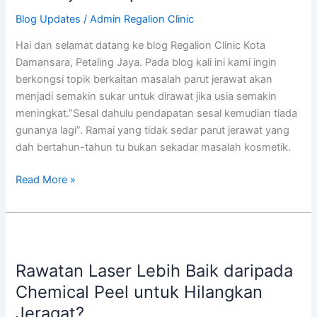
Usia
Blog Updates
/
Admin Regalion Clinic
kita,
Hai dan selamat datang ke blog Regalion Clinic Kota
Semakin
Damansara, Petaling Jaya. Pada blog kali ini kami ingin
Susah
berkongsi topik berkaitan masalah parut jerawat akan
Nak
menjadi semakin sukar untuk dirawat jika usia semakin
Dirawat
meningkat.”Sesal dahulu pendapatan sesal kemudian tiada
Dengan
gunanya lagi”. Ramai yang tidak sedar parut jerawat yang
Laser?
dah bertahun-tahun tu bukan sekadar masalah kosmetik.
Ini
Penjelasan
Read More »
pakar.
Rawatan
Laser
Rawatan Laser Lebih Baik daripada
Lebih
Baik
Chemical Peel untuk Hilangkan
daripada
Jeragat?