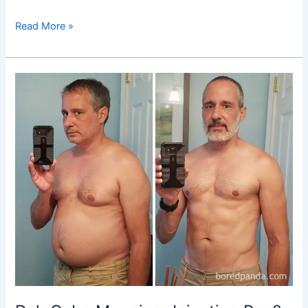
Read More »
Dah
Cuba
Mounjaro
Injection
Pen?
Kenapa
Rawatan
Fat
Melting
Tetap
Penting
Untuk
Badan
Kurus