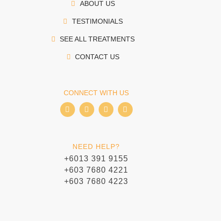
ABOUT US
TESTIMONIALS
SEE ALL TREATMENTS
CONTACT US
CONNECT WITH US
I
I
T
W
c
c
i
h
o
o
k
a
n
n
t
t
-
-
o
s
f
i
k
a
NEED HELP?
a
n
p
c
s
p
+6013 391 9155
e
t
+603 7680 4221
b
a
o
g
+603 7680 4223
o
r
k
a
m
-
1