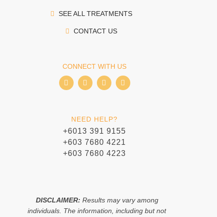
SEE ALL TREATMENTS
CONTACT US
CONNECT WITH US
I
I
T
W
c
c
i
h
o
o
k
a
n
n
t
t
-
-
o
s
f
i
k
a
NEED HELP?
a
n
p
c
s
p
+6013 391 9155
e
t
+603 7680 4221
b
a
o
g
+603 7680 4223
o
r
k
a
m
-
1
DISCLAIMER:
Results may vary among
individuals. The information, including but not