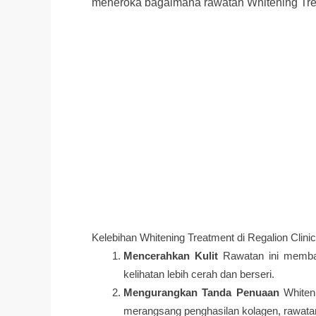
meneroka bagaimana rawatan Whitening Trea
Kelebihan Whitening Treatment di Regalion Clin
Mencerahkan Kulit
Rawatan ini membant
kelihatan lebih cerah dan berseri.
Mengurangkan Tanda Penuaan
Whiteni
merangsang penghasilan kolagen, rawatan