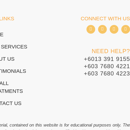
LINKS
CONNECT WITH US
I
I
T
W
c
c
i
h
E
o
o
k
a
n
n
t
t
-
-
o
s
 SERVICES
f
i
k
a
NEED HELP?
a
n
p
c
s
p
+6013 391 9155
UT US
e
t
+603 7680 4221
b
a
o
g
TIMONIALS
+603 7680 4223
o
r
k
a
ALL
m
-
ATMENTS
1
TACT US
rial, contained on this website is for educational purposes only. The