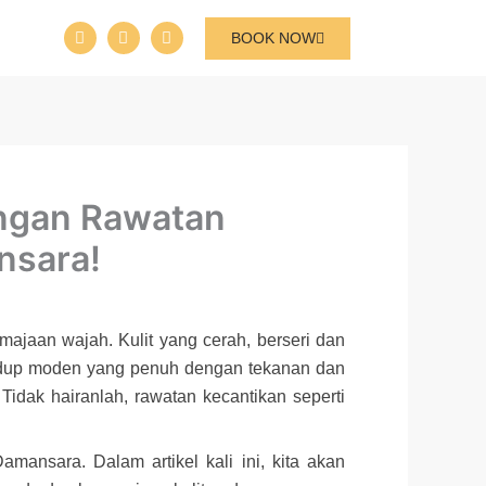
I
I
T
BOOK NOW
c
c
i
o
o
k
n
n
t
-
-
o
f
i
k
a
n
c
s
e
t
b
a
o
g
engan Rawatan
o
r
k
a
m
nsara!
-
1
ajaan wajah. Kulit yang cerah, berseri dan
 hidup moden yang penuh dengan tekanan dan
idak hairanlah, rawatan kecantikan seperti
mansara. Dalam artikel kali ini, kita akan