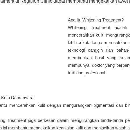
tment di Regalion Clinic dapat membantu mengekalkan awet 
Apa Itu Whitening Treatment?
Whitening Treatment adalah
mencerahkan kulit, mengurangka
lebih sekata tanpa merosakkan
teknologi canggih dan bahan-
memberikan hasil yang selam
mempunyai doktor yang berpen
teliti dan profesional.
ic Kota Damansara
u mencerahkan kulit dengan mengurangkan pigmentasi dan bintik-
ng Treatment juga berkesan dalam mengurangkan tanda-tanda pen
 ini membantu mengekalkan keanjalan kulit dan menjadikan wajah an