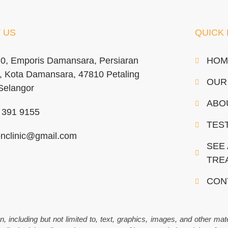
 US
QUICK 
10, Emporis Damansara, Persiaran
HOM
, Kota Damansara, 47810 Petaling
OUR
Selangor
ABO
 391 9155
TES
onclinic@gmail.com
SEE 
TRE
CON
including but not limited to, text, graphics, images, and other mate