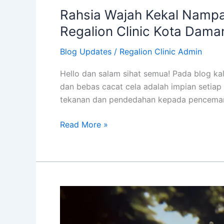
Rahsia Wajah Kekal Nampa
Regalion Clinic Kota Dama
Blog Updates
/
Regalion Clinic Admin
Hello dan salam sihat semua! Pada blog kal
dan bebas cacat cela adalah impian setiap
tekanan dan pendedahan kepada pencemaran 
Read More »
Rahsia
Kejantanan
Lebih