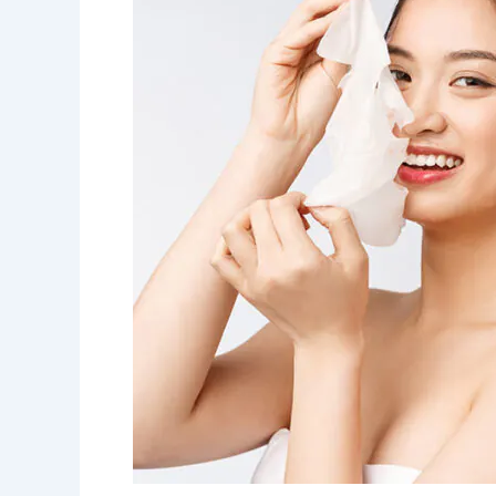
Kekal
Nampak
Muda
Dan
Berseri
Dengan
Rawatan
Whitening
Treatment
di
Regalion
Clinic
Kota
Damansara!