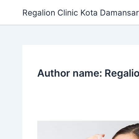
Skip
Regalion Clinic Kota Damansa
to
content
Author name: Regalio
Rahsia
Wajah