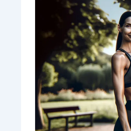
Menyerlah
dengan
Rawatan
P-
shot