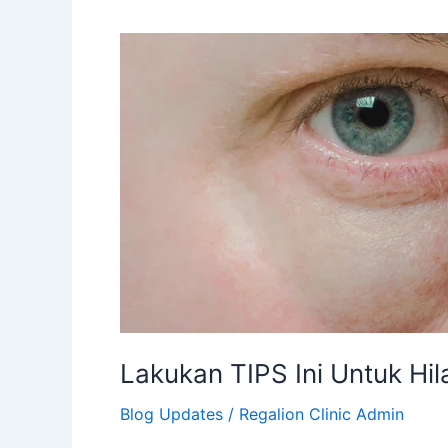
Lakukan
TIPS
Ini
Untuk
Hilangkan
Lingkaran
Hitam
Bawah
Mata
(Panda
Eye)
Lakukan TIPS Ini Untuk Hi
Blog Updates
/
Regalion Clinic Admin