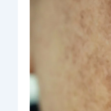
Mencacatkan
Kulit,
Ketahui
Langkah
Untuk
Menghilangkan
Jeragat
Dengan
Efektif