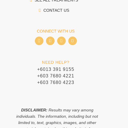
SEE ALL TREATMENTS
CONTACT US
CONNECT WITH US
I
I
T
W
c
c
i
h
o
o
k
a
n
n
t
t
-
-
o
s
f
i
k
a
NEED HELP?
a
n
p
c
s
p
+6013 391 9155
e
t
+603 7680 4221
b
a
o
g
+603 7680 4223
o
r
k
a
m
-
1
DISCLAIMER:
Results may vary among
individuals. The information, including but not
limited to, text, graphics, images, and other