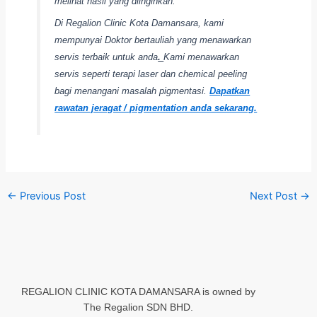
melihat hasil yang diinginkan.
Di Regalion Clinic Kota Damansara, kami
mempunyai Doktor bertauliah yang menawarkan
servis terbaik untuk anda
.
Kami menawarkan
servis seperti terapi laser dan chemical peeling
bagi menangani masalah pigmentasi.
Dapatkan
rawatan jeragat / pigmentation anda sekarang.
←
Previous Post
Next Post
→
REGALION CLINIC KOTA DAMANSARA is owned by
The Regalion SDN BHD.