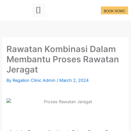
Skip
to
BOOK NOW
content
Rawatan Kombinasi Dalam
Membantu Proses Rawatan
Jeragat
By
Regalion Clinic Admin
/
March 2, 2024