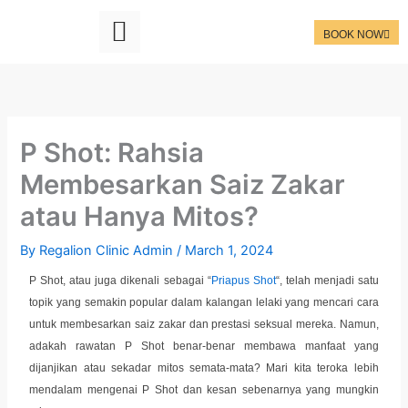
Skip
to
BOOK NOW
content
P Shot: Rahsia
Membesarkan Saiz Zakar
atau Hanya Mitos?
By
Regalion Clinic Admin
/
March 1, 2024
P Shot, atau juga dikenali sebagai “
Priapus Shot
“, telah menjadi satu
topik yang semakin popular dalam kalangan lelaki yang mencari cara
untuk membesarkan saiz zakar dan prestasi seksual mereka. Namun,
adakah rawatan P Shot benar-benar membawa manfaat yang
dijanjikan atau sekadar mitos semata-mata? Mari kita teroka lebih
mendalam mengenai P Shot dan kesan sebenarnya yang mungkin