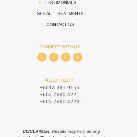
TESTIMONIALS
SEE ALL TREATMENTS
CONTACT US
CONNECT WITH US
I
I
T
W
c
c
i
h
o
o
k
a
n
n
t
t
-
-
o
s
f
i
k
a
NEED HELP?
a
n
p
c
s
p
+6013 391 9155
e
t
+603 7680 4221
b
a
o
g
+603 7680 4223
o
r
k
a
m
-
1
DISCLAIMER:
Results may vary among